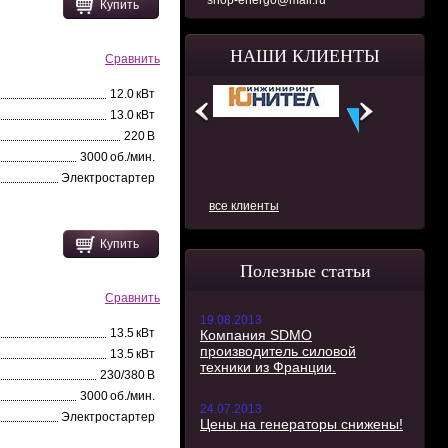
shop-energo@mail.ru
Купить
НАШИ КЛИЕНТЫ
Сравнить
12.0 кВт
13.0 кВт
220 В
3000 об./мин.
Электростартер
все клиенты
Купить
Полезные статьи
Сравнить
19.08.2013
13.5 кВт
Компания SDMO
производитель силовой
13.5 кВт
техники из Франции.
230/380 В
3000 об./мин.
24.07.2013
Электростартер
Цены на генераторы снижены!