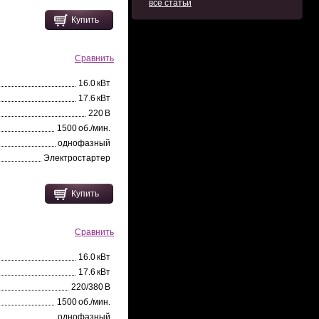
все статьи
Купить
Сравнить
16.0 кВт
17.6 кВт
220 В
1500 об./мин.
однофазный
Электростартер
Купить
Сравнить
16.0 кВт
17.6 кВт
220/380 В
1500 об./мин.
однофазный