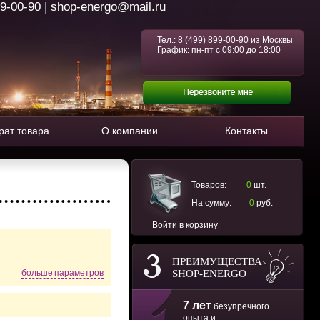
99-00-90 | shop-energo@mail.ru
Тел.:
8 (499) 899-00-90
из Москвы
График: пн-пт с 09:00 до 18:00
рат товара
О компании
Контакты
Товаров:
0
шт.
На сумму:
0
руб.
Войти в корзину
ПРЕИМУЩЕСТВА
SHOP-ENERGO
больше параметров
7 лет
безупречного
опыта и