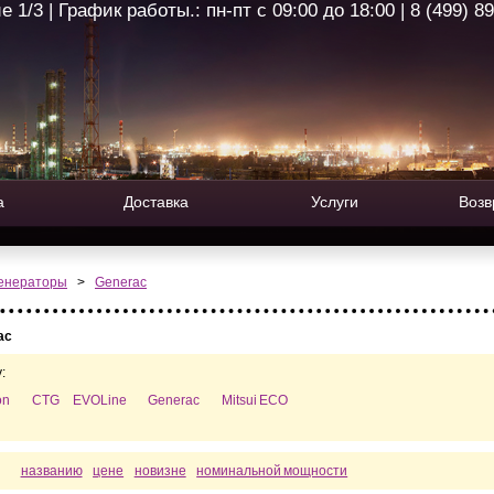
1/3 | График работы.: пн-пт с 09:00 до 18:00 | 8 (499) 8
а
Доставка
Услуги
Возв
генераторы
>
Generac
ac
:
on
CTG
EVOLine
Generac
Mitsui ECO
названию
цене
новизне
номинальной мощности