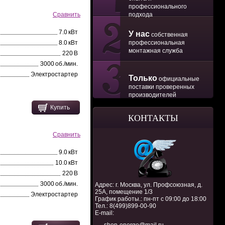
профессионального
подхода
Сравнить
7.0 кВт
У нас
собственная
профессиональная
8.0 кВт
монтажная служба
220 В
3000 об./мин.
Электростартер
Только
официальные
поставки проверенных
производителей
Купить
КОНТАКТЫ
Сравнить
9.0 кВт
10.0 кВт
220 В
3000 об./мин.
Адрес: г. Москва, ул. Профсоюзная, д.
25А, помещение 1/3
Электростартер
График работы.: пн-пт с 09:00 до 18:00
Тел.:
8(499)899-00-90
E-mail: