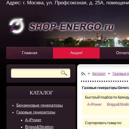
Адрес: г. Москва, ул. Профсоюзная, д. 25А, помещение 
Главная
Акции!
Оплат
>
Каталог
>
Газовые 
Газовые генераторы Gener
КАТАЛОГ
Быстрый подбор по бренду
A-iPower
Briggs&Stratt
Бензиновые генераторы
Газовые генераторы
A-iPower
Сортировать товар по:
Briggs&Stratton