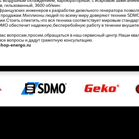
с воздушным охлаждением, карбюраторный, с искровым зажиганием
, гильзованный, 3600 об/мин.
французских инженеров к разработке дизельного генератора позвол
продажам.Миллионы людей по всему миру доверяют технике SDMO 
ии.Стоить отметить,что вся техника соответствует мировым стандар
MO обеспечит надежную,бесперебойную работу в течении внушите
вас вопросам,просим,обращаться в наш сервисный центр.Наши кв
все вопросы и дадут грамотную консультацию.
shop-energo.ru