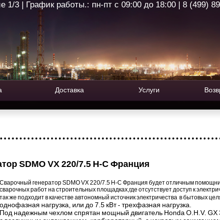
1/3 | График работы.: пн-пт с 09:00 до 18:00 | 8 (499) 8
а
Доставка
Услуги
Возв
тор SDMO VX 220/7.5 H-C Франция
Сварочный генератор
SDMO VX 220/7.5 H-C
Франция будет отличным помощни
сварочных работ на строительных площадках,где отсутствует доступ к
электри
так же подходит в качестве автономный источник электричества в бытовых це
однофазная нагрузка, или до 7.5 кВт - трехфазная нагрузка.
Под надежным чехлом спрятан мощный двигатель
Honda O.H.V. GX 