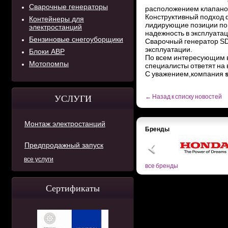
Сварочные генераторы
расположением клапанов
Конструктивный подход 
Контейнеры для
лидирующие позиции по 
электростанций
надежность в эксплуатац
Бензиновые снегоуборщики
Сварочный генератор SD
эксплуатации.
Блоки АВР
По всем интересующим 
Мотопомпы
специалисты ответят на 
С уважением,компания
← Назад к списку новостей
УСЛУГИ
Монтаж электростанций
Бренды
Предпродажный запуск
все услуги
все бренды
Сертификаты