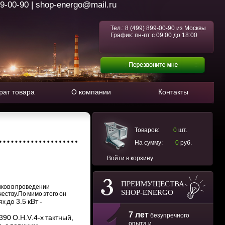
99-00-90 | shop-energo@mail.ru
Тел.:
8 (499) 899-00-90
из Москвы
График: пн-пт с 09:00 до 18:00
рат товара
О компании
Контакты
Товаров:
0
шт.
На сумму:
0
руб.
Войти в корзину
ПРЕИМУЩЕСТВА
ков в проведении
SHOP-ENERGO
честву
.По мимо этого он
до 3.5 кВт -
лях
7 лет
безупречного
390 O.H.V
.
4-х тактный,
опыта и