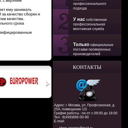
, с верхним
профессионального
подхода
яет ему занимать
за качество сборки и
там качества.
У нас
собственная
льного срока
профессиональная
монтажная служба
алифицированные
Только
официальные
поставки проверенных
производителей
КОНТАКТЫ
Адрес: г. Москва, ул. Профсоюзная, д.
25А, помещение 1/3
График работы.: пн-пт с 09:00 до 18:00
Тел.:
8(499)899-00-90
E-mail: