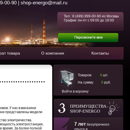
99-00-90 | shop-energo@mail.ru
Тел.:
8 (499) 899-00-90
из Москвы
График: пн-пт с 09:00 до 18:00
рат товара
О компании
Контакты
Товаров:
0
шт.
На сумму:
0
руб.
Войти в корзину
ПРЕИМУЩЕСТВА
мов. У нас в магазине
SHOP-ENERGO
зине представлены модели
ство электричества.
7 лет
 мощность электростанции,
безупречного
е время. За более полной
опыта и