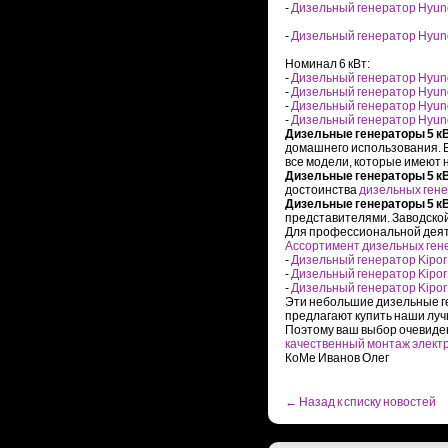
-
Дизельный генератор Hyun
-
Дизельный генератор Hyun
Номинал 6 кВт:
-
Дизельный генератор Hyun
-
Дизельный генератор Hyun
-
Дизельный генератор Hyun
-
Дизельный генератор Hyun
Дизельные генераторы 5 кВ
домашнего использования. В
все модели, которые имеют 
Дизельные генераторы 5 кВт
достоинства
дизельных гене
Дизельные генераторы 5 кВт
представителями. Заводской
Для профессиональной деят
Ассортимент дизельных гене
-
Дизельный генератор Kipor
-
Дизельный генератор Kipor
-
Дизельный генератор Kipor
Эти небольшие дизельные г
предлагают купить наши луч
Поэтому ваш выбор очевиден
качественный монтаж элект
КоМе Иванов Олег
← Назад к списку новостей