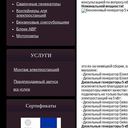
консультацией по вопросу о
Сварочные генераторы
Номинальной мощности!
Контейнеры для
электростанций
Бензиновые снегоуборщики
Блоки АВР
Мотопомпы
УСЛУГИ
это из-за немецкой сборки,
Монтаж электростанций
магазине:
- Дизельный генератор Eisem
- Дизельный генератор Eise
Предпродажный запуск
Дизельные генераторы 5 кВт
исключительно благодаря ал
все услуги
генераторы имеют качество э
подключать не только бытов
электростанций на 5 кВт:
- Дизельный генератор Gek
Сертификаты
- Дизельный генератор Geko
- Дизельный генератор Geko
- Дизельный генератор Geko
- Дизельный генератор Geko
- Дизельный генератор Geko
Дизельные генераторы 5 кВ