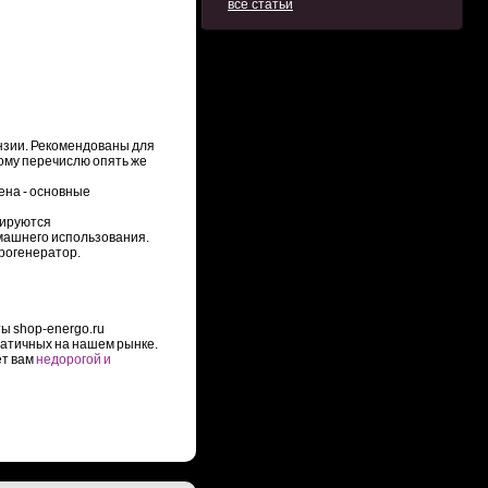
все статьи
ензии. Рекомендованы для
тому перечислю опять же
ена - основные
лируются
машнего использования.
рогенератор.
ы shop-energo.ru
ратичных на нашем рынке.
ет вам
недорогой и