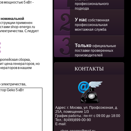
в мощностью 5 кВт -
профессионального
подхода
 номинальной
У нас
собственная
нструкции применен
профессиональная
стами shop-energo.ru
монтажная служба
электричества. Следует
.
ю
Только
официальные
ю
поставки проверенных
ю
производителей
вропейская сборка,
ит цена генераторов, но
енераторов в нашем
КОНТАКТЫ
 электричества,
Адрес: г. Москва, ул. Профсоюзная, д.
25А, помещение 1/3
График работы.: пн-пт с 09:00 до 18:00
Тел.:
8(499)899-00-90
E-mail: