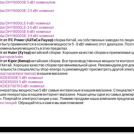
dai DHY6000SE 5 кВт номиналом
dai DHY6000SE-3 5 кВт номинал
dai DHY8000LE 6 кВт номинал
dai DHY8000LE-3 6 кВт номинал
dai DHY8000SE 6 кВт номинал
dai DHY8000SE-3 6 кВт номинал
т от ITC Power (АйТиСи Пауер)
сборка Китай, на собственных заводах по лиц
 быту применяются в основном мощности 5 - 6 кВт именно этот диапазон. Поэ
номинальную мощность в этих пределах.
 от Huter (Хутер)
китайской сборки. Хорошее качество сборки и приемлемая ц
раторов huter
.
 от Kipor (Кипор)
китайская сборка. Все производственные мощности контро
 Китай. Хорошее качество сборки при минимальной цене. Рекомендуем для до
ельности специалисты shop-energo.ru рекомендуют присмотреть другой элект
раторов kipor (кипор)
в нашем магазине:
 KDE6500E 5 кВт номинал
 KDE6500X 5 кВт номинал
 KDE6700TA 5 кВт номинал
енераторы мощностью 5 кВт самые интересные в нашем магазине. Специалист
шие генераторы в нашем интернет магазине. Наши цены одни из самых демок
. Покупайте электростанции у нас. Помимо продажи наша компания предлага
ростанций
. Обращайтесь к нам и мы вам поможем!