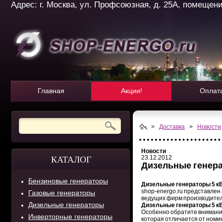
Адрес: г. Москва, ул. Профсоюзная, д. 25А, помещение 
Главная
Акции!
Оплат
>
Доставка
>
Новости
Новости
23.12.2012
КАТАЛОГ
Дизельные генер
Бензиновые генераторы
Дизельные генераторы 5 к
shop-energo.ru представлен
Газовые генераторы
ведущих фирм производителе
Дизельные генераторы
Дизельные генераторы 5 к
Особенно обратите внимание
Инверторные генераторы
которая отличается от номи