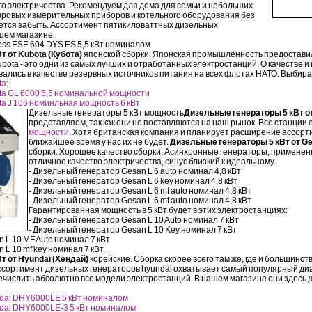
о электричества. Рекомендуем для дома для семьи и небольших
фровых измерительных приборов и котельного оборудования без
тся забыть. Ассортимент пятикиловаттных дизельных
ашем магазине.
ess ESE 604 DYS ES 5,5 кВт номиналом
 от Kubota (Кубота)
японской сборки. Японская промышленность предостави
bota - это одни из самых лучших и отработанных электростанций. О качестве и
овались в качестве резервных источников питания на всех флотах НАТО. Выбирай
ta
:
ta GL 6000 5,5 номинальной мощности
a J 106 номинльная мощность 6 кВт
Дизельные генераторы 5 кВт мощность
Дизельные генераторы 5 кВт от
представляем, так как они не поставляются на наш рынок. Все станции 
мощности
. Хотя британская компания и планирует расширение ассорт
ближайшее время у нас их не будет.
Дизельные генераторы 5 кВт от Ge
сборки. Хорошее качество сборки. Асинхронные генераторы, примененн
отличное качество электричества, синус близкий к идеальному.
- Дизельный генератор Gesan L 6 auto номинал 4,8 кВт
- Дизельный генератор Gesan L 6 key номинал 4,8 кВт
- Дизельный генератор Gesan L 6 mf auto номинал 4,8 кВт
- Дизельный генератор Gesan L 6 mf auto номинал 4,8 кВт
Гарантированная мощность в 5 кВт будет в этих электростанциях:
- Дизельный генератор Gesan L 10 Auto номинал 7 кВт
- Дизельный генератор Gesan L 10 Key номинал 7 кВт
 L 10 MF Auto номинал 7 кВт
 L 10 mf key номинал 7 кВт
т от Hyundai (Хендай)
корейские. Сборка скорее всего там же, где и большинств
Ассортимент дизельных генераторов hyundai охватывает самый популярный диа
речислить абсолютно все модели электростанций. В нашем магазине они здесь
dai DHY6000LE 5 кВт номиналом
dai DHY6000LE-3 5 кВт номиналом