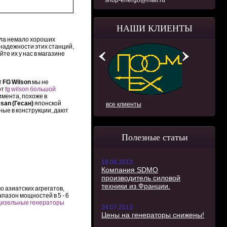
shop-energo@mail.ru
НАШИ КЛИЕНТЫ
ла немало хороших
 надежности этих станций,
те их у нас в магазине
 FG Wilson
мы не
от
fg wilson большой
имента, похоже в
san (Гесан)
японской
все клиенты
ые в конструкции, дают
Полезные статьи
19.08.2013
Компания SDMO
производитель силовой
техники из Франции.
о азиатских агрегатов,
пазон мощностей в 5 - 6
дизельные генераторы
24.07.2013
Цены на генераторы снижены!