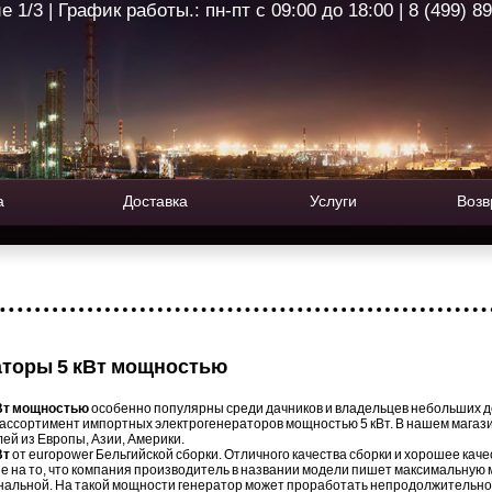
1/3 | График работы.: пн-пт с 09:00 до 18:00 | 8 (499) 8
а
Доставка
Услуги
Возв
аторы 5 кВт мощностью
Вт мощностью
особенно популярны среди дачников и владельцев небольших до
 ассортимент импортных электрогенераторов мощностью 5 кВт. В нашем мага
й из Европы, Азии, Америки.
Вт
от europower Бельгийской сборки. Отличного качества сборки и хорошее каче
 на то, что компания производитель в названии модели пишет максимальную
нальной. На такой мощности генератор может проработать непродолжительно