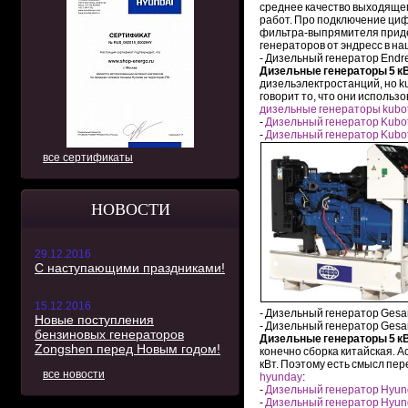
среднее качество выходящег
работ. Про подключение ци
фильтра-выпрямителя приде
генераторов от эндресс в н
- Дизельный генератор Endr
Дизельные генераторы 5 кВт
дизельэлектростанций, но ku
говорит то, что они использ
дизельные генераторы kubo
-
Дизельный генератор Kubo
-
Дизельный генератор Kubot
все сертификаты
НОВОСТИ
29.12.2016
С наступающими праздниками!
15.12.2016
- Дизельный генератор Gesan
Новые поступления
- Дизельный генератор Gesan
бензиновых генераторов
Дизельные генераторы 5 кВ
Zongshen перед Новым годом!
конечно сборка китайская. 
кВт. Поэтому есть смысл пе
все новости
hyunday
:
-
Дизельный генератор Hyun
-
Дизельный генератор Hyun