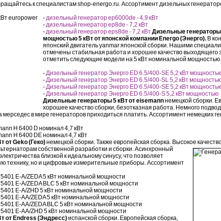
бращайтесь к специалистам shop-energo.ru. Ассортимент дизельных генераторо
-
дизельный генератор ep6000de - 4,9 кВт
-
дизельный генератор ep8de - 7,2 кВт
-
дизельный генератор eps8de - 7,2 кВт
Дизельные генераторы
мощностью 5 кВт от японской компании Energo (Энерго).
В ко
японский двигатель yanmar японской сборки. Нашими специали
отмечены стабильная работа и хорошее качество выходящего 
отметить следующие модели на 5 кВт номинальной мощностью
-
Дизельный генератор Энерго ED 6.5/400-SE 5,2 кВт мощность
-
Дизельный генератор Энерго ED 6.5/400-SL 5,2 кВт мощность
-
Дизельный генератор Энерго ED 6.5/400-SE 5,2 кВт мощность
-
Дизельный генератор Энерго ED 6.5/400-S 5,2 кВт мощностью
Дизельные генераторы 5 кВт от eisemann
немецкой сборки. Е
хорошее качество сборки, безотказная работа. Немного подвод
 за мерседес в мире генераторов приходиться платить. Ассортимент немецких г
ann H 6400 D номинал 4,7 кВт
mann H 6400 DE номинал 4,7 кВт
 от Geko (Геко)
немецкой сборки. Также европейская сборка. Высокое
качество
ьтернаторам собственной разработки и сборки. Асинхронный
лектричества близкой к идеальному синусу, что позволяет
ую технику, но и цифровые измерительные приборы. Ассортимент
o 5401 E-A/ZEDA 5 кВт номинальной мощности
 5401 E-A/ZEDA BLC 5 кВт номинальной мощности
 5401 E-A/ZHD 5 кВт номинальной мощности
 5401 E-AA/ZEDA 5 кВт номинальной мощности
 5401 E-AA/ZEDA BLC 5 кВт номинальной мощности
 5401 E-AA/ZHD 5 кВт номинальной мощности
т от Endress (Эндресс)
испанской сборки. Европейская сборка,