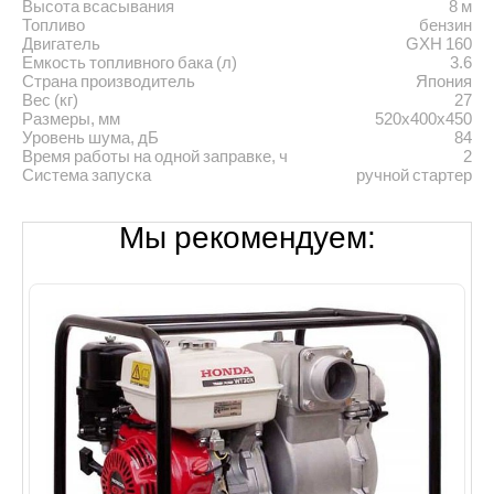
Высота всасывания
8 м
Топливо
бензин
Двигатель
GXH 160
Емкость топливного бака (л)
3.6
Страна производитель
Япония
Вес (кг)
27
Размеры, мм
520х400х450
Уровень шума, дБ
84
Время работы на одной заправке, ч
2
Система запуска
ручной стартер
Мы рекомендуем: