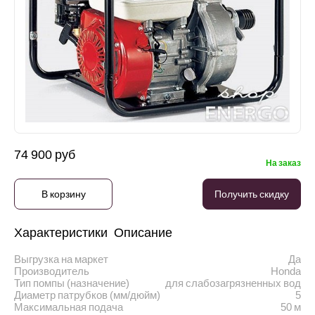
74 900 руб
На заказ
В корзину
Получить скидку
Характеристики
Описание
Выгрузка на маркет
Да
Производитель
Honda
Тип помпы (назначение)
для cлабозагрязненных вод
Диаметр патрубков (мм/дюйм)
5
Максимальная подача
50 м