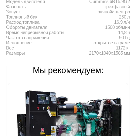
Модель двигателя
Cummins 6BT5.9G2
Фазность
трехфазный
Запуск
ручной/электро
Топливный бак
250 л
Расход топлива
16,9 л/ч
Обороты двигателя
1500 об/мин
Время непрерывной работы
14,8 ч
Частота напряжения
50 Гц
Исполнение
открытое на раме
Вес
1172 кг
Размеры
2170x1040x1585 мм
Мы рекомендуем: