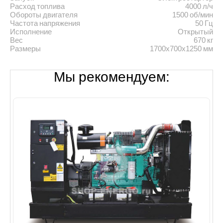
Расход топлива
4000 л/ч
Обороты двигателя
1500 об/мин
Частота напряжения
50 Гц
Исполнение
Открытый
Вес
670 кг
Размеры
1700х700х1250 мм
Мы рекомендуем: