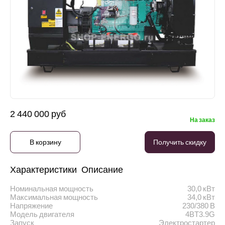
2 440 000 руб
На заказ
В корзину
Получить скидку
Характеристики
Описание
Номинальная мощность
30,0 кВт
Максимальная мощность
34,0 кВт
Напряжение
230/380 В
Модель двигателя
4BT3.9G
Запуск
Электростартер