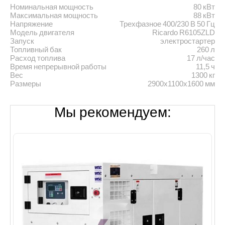
Номинальная мощность
80 кВт
Максимальная мощность
88 кВт
Напряжение
Трехфазное 400/230 В 50 Гц
Модель двигателя
Ricardo R6105ZLD
Запуск
электростартер
Топливный бак
260 л
Расход топлива
17 л/час
Время непрерывной работы
11,5 ч
Вес
1300 кг
Размеры
2900х1100х1600 мм
Мы рекомендуем: