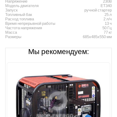
Напряжение
230В
Модель двигателя
ET340
Запуск
ручной стартер
Топливный бак
25 л
Расход топлива
2 л/ч
Время непрерывной работы
13 ч
Частота напряжения
50 Гц
Масса
77 кг
Размеры
685х485х550 мм
Мы рекомендуем: