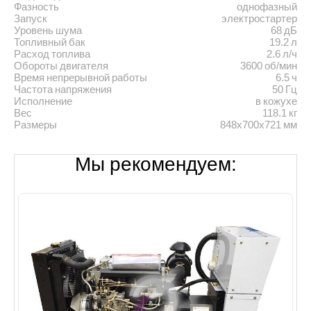
Фазность
однофазный
Запуск
электростартер
Уровень шума
68 дБ
Топливный бак
19.2 л
Расход топлива
2.6 л/ч
Обороты двигателя
3600 об/мин
Время непрерывной работы
6.5 ч
Частота напряжения
50 Гц
Исполнение
в кожухе
Вес
118.1 кг
Размеры
848х700х721 мм
Мы рекомендуем: